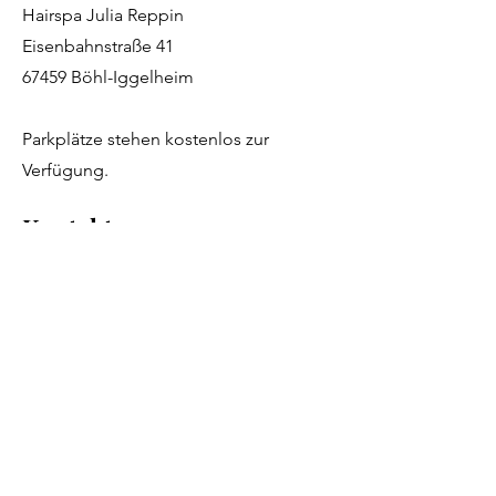
Hairspa Julia Reppin
Eisenbahnstraße 41
67459 Böhl-Iggelheim
Parkplätze stehen kostenlos zur
Verfügung.
Kontakt
+49 6324 9800094
kontakt@hairspa-reppin.de
@juliareppin_hairspa
Für
Terminanfragen
schreibe uns gerne
auf Instagram oder per Mail. Wir
melden uns zeitnah bei dir zurück. Du
kannst auch gerne auf