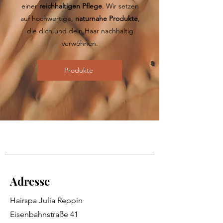
einer
reichhaltigen Pflege
. Wir setzen
auf hochwertige,
naturnahe Produkte
,
die dich und dein Haar nachhaltig
verwöhnen.
Produkte
Adresse
Hairspa Julia Reppin
Eisenbahnstraße 41