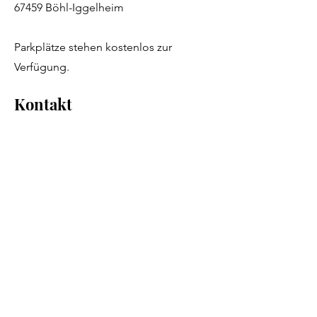
67459 Böhl-Iggelheim
Parkplätze stehen kostenlos zur
Verfügung.
Kontakt
+49 6324 9800094
kontakt@hairspa-reppin.de
@juliareppin_hairspa
Für
Terminanfragen
schreibe uns gerne
auf Instagram oder per Mail. Wir
melden uns zeitnah bei dir zurück. Du
kannst auch gerne auf
den
Anrufbeantworter sprechen und
wir rufen dich zurück.