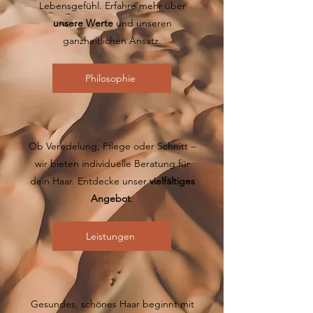
Lebensgefühl. Erfahre mehr über
unsere Werte
und unseren
ganzheitlichen Ansatz.
Philosophie
Ob Veredelung, Pflege oder Schnitt –
wir bieten individuelle Beratung für
dein Haar. Entdecke unser
vielfältiges
Angebot
.
Leistungen
Gesundes, schönes Haar beginnt mit